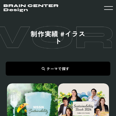
BRAIN CENTER
Design
制
作
実
績
#
イ
ラ
ス
ト
テーマで探す