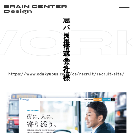
小
BRAIN CENTER
田
Design
急
バ
ス
採
用
株
情
式
報
会
サ
イ
社
ト
https://www.odakyubus.co.jp/cs/recruit/recruit-site/
様