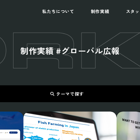
私たちについて
制作実績
スタッ
制
作
実
績
#
グ
ロ
ー
バ
ル
広
報
テーマで探す