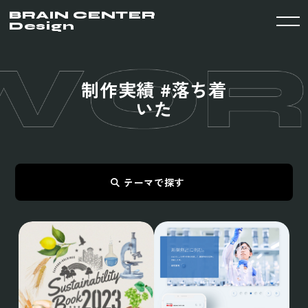
BRAIN CENTER
Design
制
作
実
績
#
落
ち
着
い
た
テーマで探す