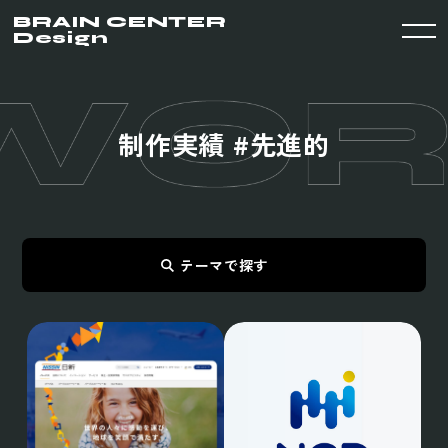
BRAIN CENTER
Design
制
作
実
績
#
先
進
的
テーマで探す