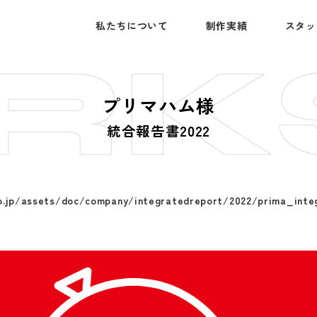
私たちについて
制作実績
スタッ
プ
リ
マ
ハ
ム
様
統
合
報
告
書
2
0
2
2
o.jp/assets/doc/company/integratedreport/2022/prima_integ