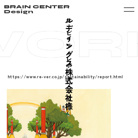
ホ
サ
BRAIN CENTER
ー
Design
ス
ル
テ
ナ
デ
ビ
ィ
リ
ン
テ
ィ
グ
レ
ス
ポ
株
ー
https://www.re-ver.co.jp/sustainability/report.html
ト
式
2
会
0
社
2
0
様