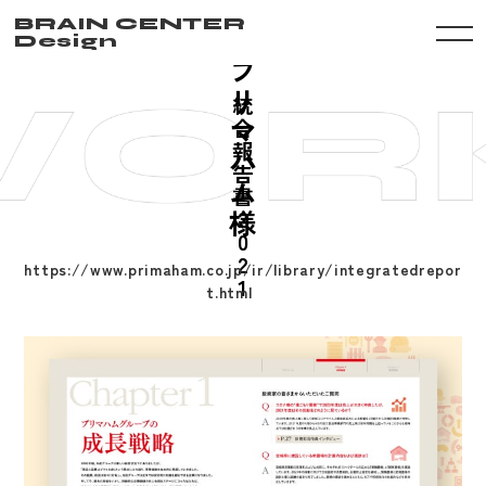
BRAIN CENTER
Design
プ
リ
統
マ
合
報
ハ
告
ム
書
様
2
0
2
https://www.primaham.co.jp/ir/library/integratedrepor
1
t.html