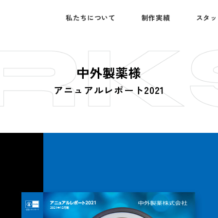
私たちについて
制作実績
スタッ
中
外
製
薬
様
ア
ニ
ュ
ア
ル
レ
ポ
ー
ト
2
0
2
1