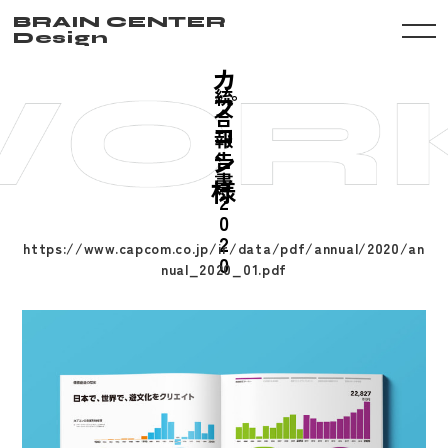
BRAIN CENTER
Design
カ
統
プ
合
コ
報
ン
告
書
様
2
0
2
https://www.capcom.co.jp/ir/data/pdf/annual/2020/an
0
nual_2020_01.pdf