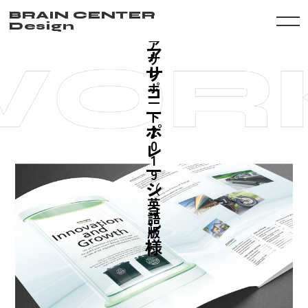
G
・
S
BRAIN CENTER
Design
ユ
ユ
ア
ア
サ
サ
レ
ポ
コ
ー
ー
ト
ポ
2
0
レ
1
ー
9
シ
（
英
ョ
語
ン
版
様
）